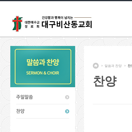
말씀과 찬양
찬
찬양