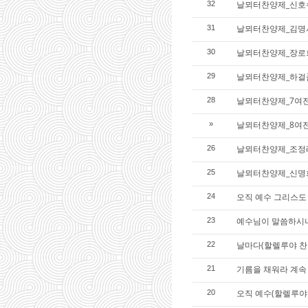
날뫼터찬양제_신호
32
날뫼터찬양제_김명
31
날뫼터찬양제_장로
30
날뫼터찬양제_하걸
29
날뫼터찬양제_7여
28
날뫼터찬양제_8여
»
날뫼터찬양제_조정
26
날뫼터찬양제_신명
25
오직 예수 그리스도 
24
예수님이 말씀하시
23
날마다(할렐루야 찬
22
기름을 채워라 계속
21
오직 예수(할렐루야
20