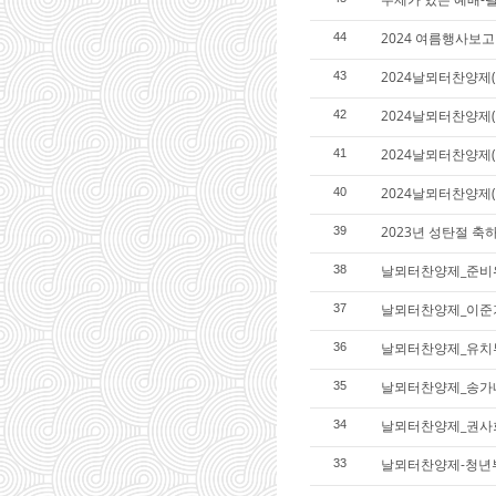
2024 여름행사보고
44
2024날뫼터찬양제(
43
2024날뫼터찬양제(
42
2024날뫼터찬양제
41
2024날뫼터찬양제
40
2023년 성탄절 축
39
날뫼터찬양제_준비
38
날뫼터찬양제_이준
37
날뫼터찬양제_유치
36
날뫼터찬양제_송가
35
날뫼터찬양제_권사
34
날뫼터찬양제-청년
33