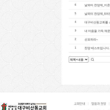
날뫼터 찬양제_이준
6
날뫼터 찬양제_6여
5
대구비산동교회를 
4
내 마음을 가득 채
3
선포하라~
2
찬양 테스트입니다.
1