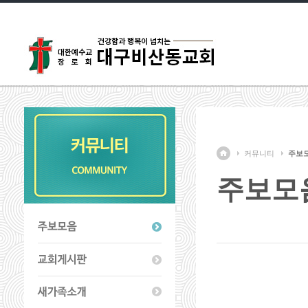
커뮤니티
주보
주보모