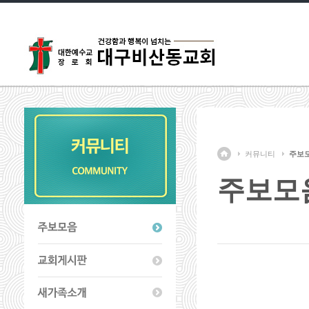
커뮤니티
주보
주보모