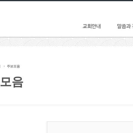
티
주보모음
모음