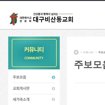
커뮤니티
주보
주보모