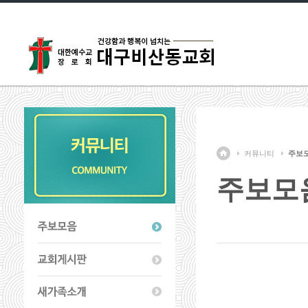
커뮤니티
주보
주보모