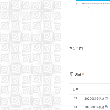
첨부 [
2
]
댓글
0
번호
20200816주보
69
20200809주보
68