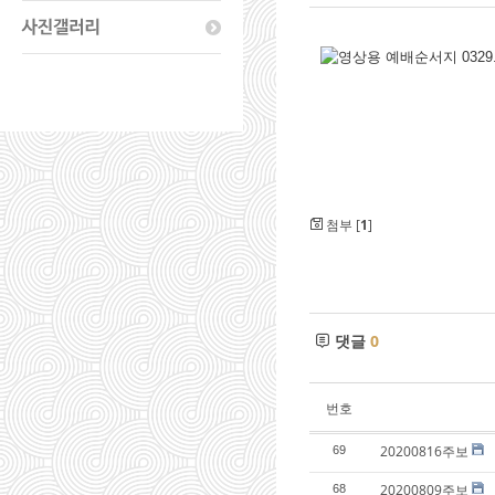
첨부 [
1
]
댓글
0
번호
20200816주보
69
20200809주보
68