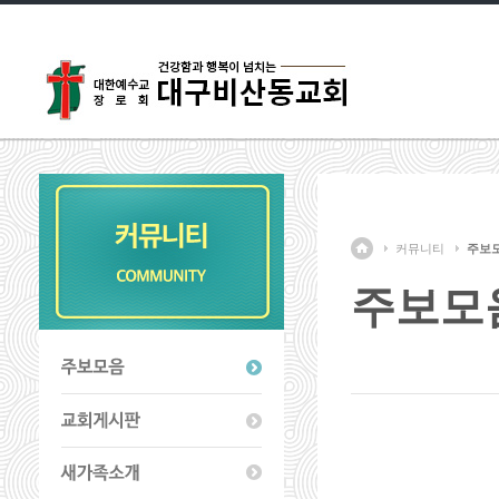
커뮤니티
주보
주보모