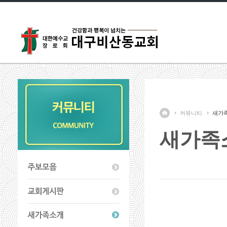
커뮤니티
새가
새가족