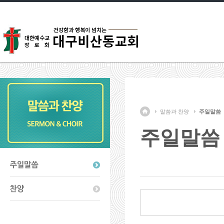
말씀과 찬양
주일말씀
주일말씀