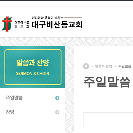
말씀과 찬양
주일말씀
주일말씀