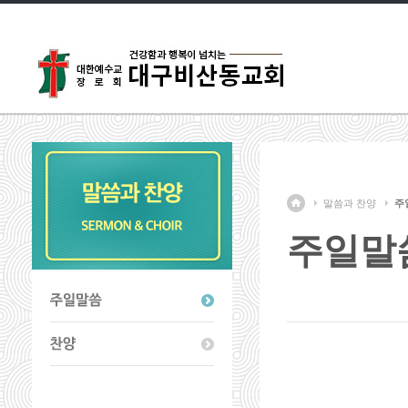
말씀과 찬양
주
주일말