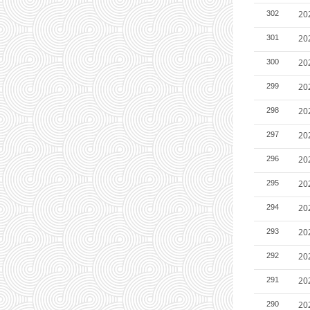
2
302
2
301
2
300
2
299
2
298
2
297
2
296
2
295
20
294
2
293
2
292
2
291
2
290