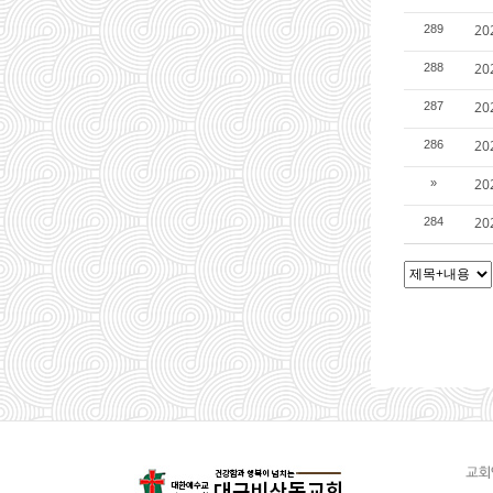
2
289
2
288
2
287
2
286
2
»
2
284