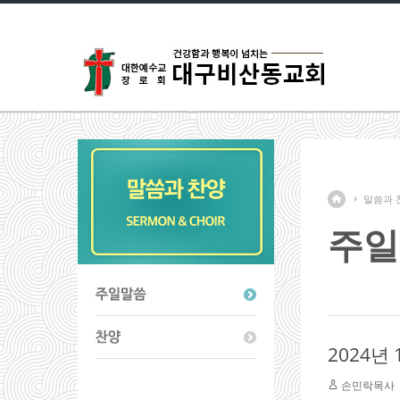
말씀과 
주일
2024년
손민락목사