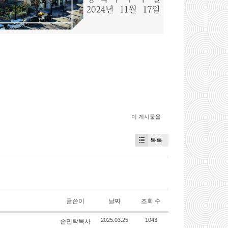
이 게시물을
목록
글쓴이
날짜
조회 수
손민락목사
2025.03.25
1043