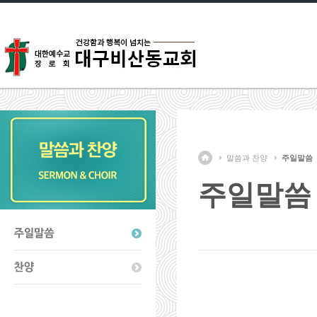
말씀과 찬양
주일말씀
주일말씀