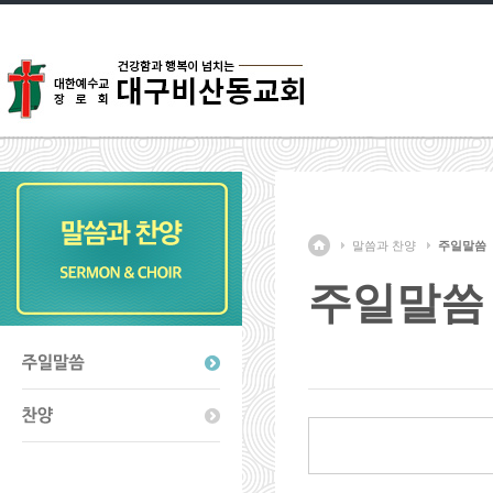
말씀과 찬양
주일말씀
주일말씀