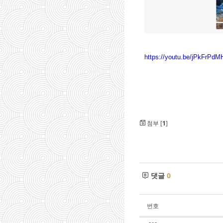
https://youtu.be/jPkFrPdM
첨부 [
1
]
댓글
0
번호