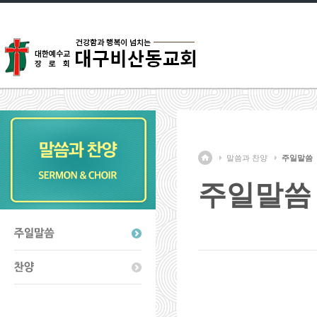
말씀과 찬양
주일말씀
주일말씀