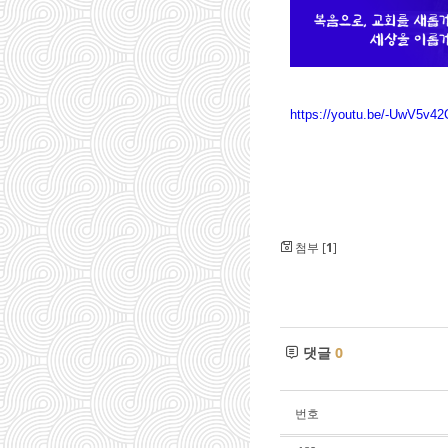
https://youtu.be/-UwV5v4
첨부 [
1
]
댓글
0
번호