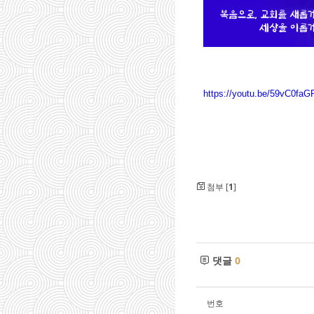
https://youtu.be/59vC0faG
첨부 [
1
]
댓글
0
번호