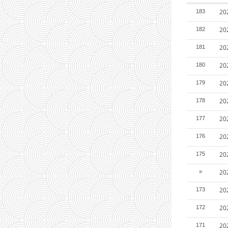
2
183
2
182
2
181
2
180
2
179
2
178
2
177
2
176
2
175
2
»
2
173
2
172
2
171