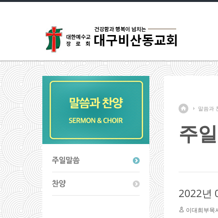
말씀과 
주일
2022년
이대희부목