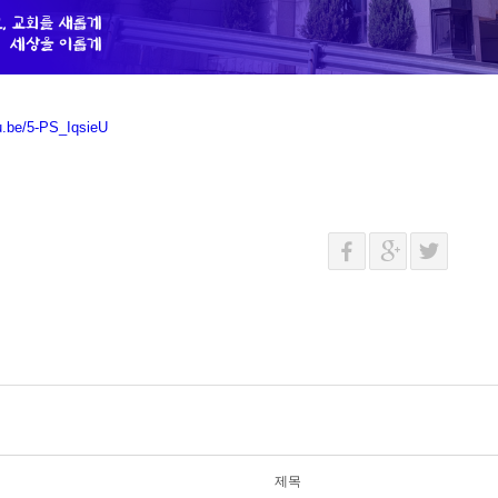
tu.be/5-PS_IqsieU
제목