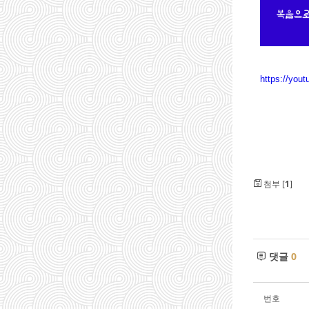
https://you
첨부 [
1
]
댓글
0
번호