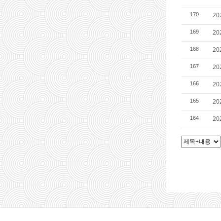
2
170
2
169
2
168
2
167
2
166
2
165
2
164