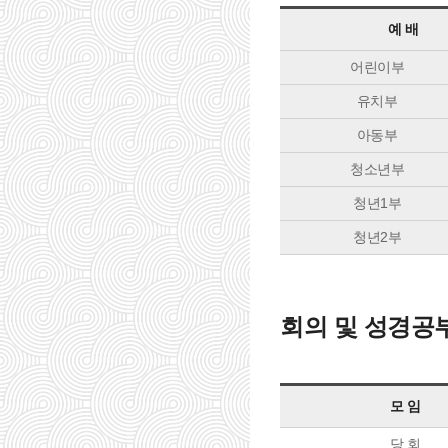
예 배
어린이부
유치부
아동부
청소년부
청년1부
청년2부
회의 및 성경공
모 임
당 회