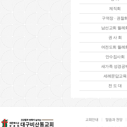
제직회
구역장 · 권찰
남선교회 월례
권 사 회
여전도회 월례
안수집사회
새가족 성경공
세례문답교육
전 도 대