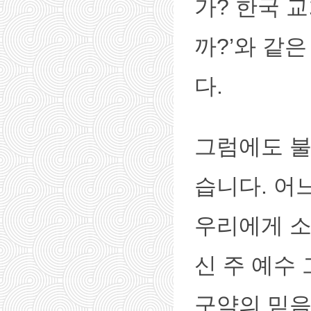
가? 한국 
까?’와 같
다.
그럼에도 불
습니다. 어
우리에게 소
신 주 예수
구약의 믿음