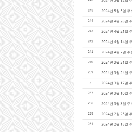
2024년 5월 12일
2024년 5월 5일 
245
2024년 4월 28일 
244
2024년 4월 21일 
243
2024년 4월 14일 
242
2024년 4월 7일 주
241
2024년 3월 31일
240
2024년 3월 24일
239
2024년 3월 17일
»
2024년 3월 10일
237
2024년 3월 3일 
236
2024년 2월 25일
235
2024년 2월 18일
234