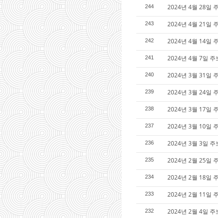
2024년 4월 28일 
244
2024년 4월 21일 
243
2024년 4월 14일 
242
2024년 4월 7일 주
241
2024년 3월 31일
240
2024년 3월 24일
239
2024년 3월 17일
238
2024년 3월 10일
237
2024년 3월 3일 
236
2024년 2월 25일
235
2024년 2월 18일
234
2024년 2월 11일 
233
2024년 2월 4일 주
232