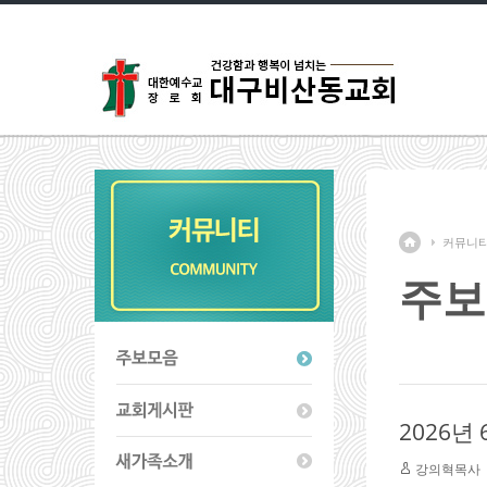
커뮤니
주보
2026년
강의혁목사