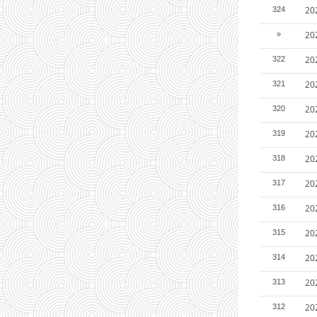
20
324
20
»
20
322
20
321
20
320
20
319
20
318
2
317
20
316
20
315
20
314
20
313
20
312