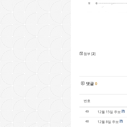
첨부 [
2
]
댓글
0
번호
12월 15일 주보
49
12월 8일 주보
48