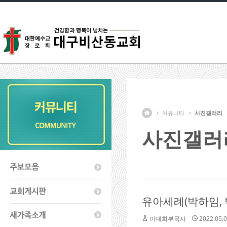
커뮤니티
사진갤러리
사진갤러
유아세례(박하임, 박하
이대희부목사
2022.05.0