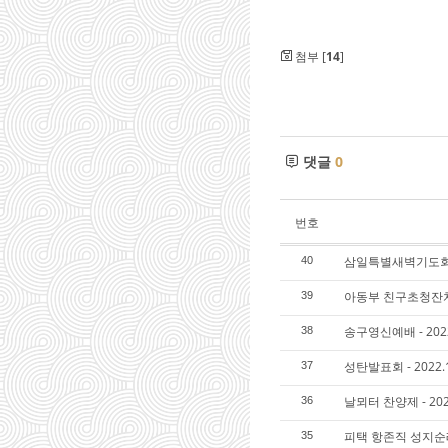
첨부 [
14
]
댓글
0
번호
삼일특별새벽기도회 - 2
40
아동부 친구초청잔치 - 
39
송구영신예배 - 2022
38
성탄발표회 - 2022.1
37
날뫼터 찬양제 - 2022
36
피택 항존직 성지순례
35