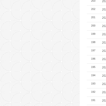
20
203
2
202
2
201
2
200
2
199
2
198
2
197
2
196
2
195
2
194
2
193
2
192
2
191