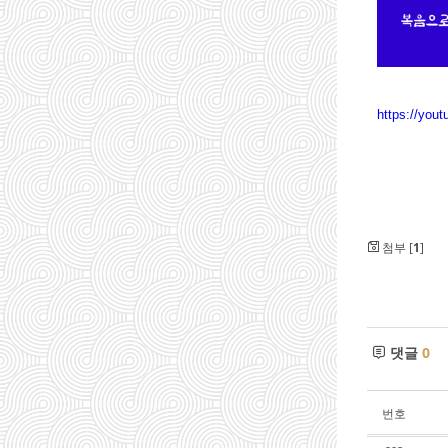
https://yo
첨부 [
1
]
댓글
0
번호