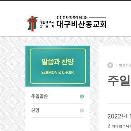
말씀과 
주일
2022년
이대희부목