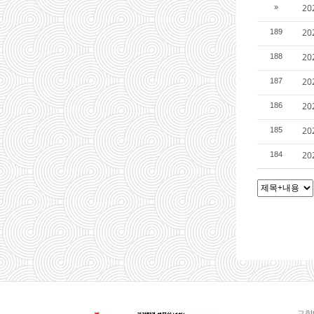
2
»
2
189
2
188
2
187
2
186
2
185
2
184