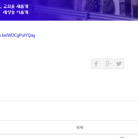
utu.be/WOCgPulYQag
제목