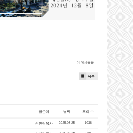
이 게시물을
목록
글쓴이
날짜
조회 수
손민락목사
2025.03.25
1038
2025.03.18
289