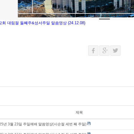
 대림절 둘째주&성서주일 말씀영상 (24.12.08)
제목
025년 3월 23일 주일예배 말씀영상(사순절 세번 째 주일)