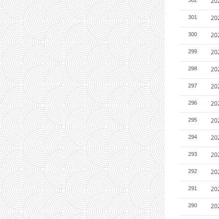
2
2
301
2
300
2
299
2
298
2
297
2
296
2
295
20
294
2
293
2
292
2
291
2
290