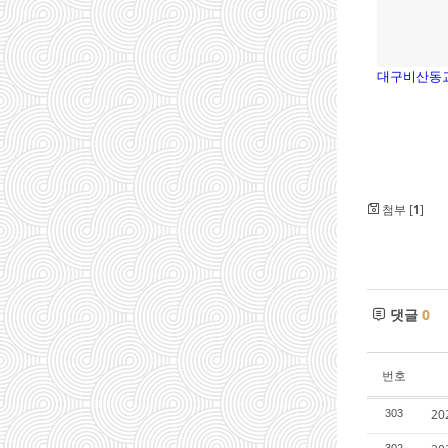
대구비산동교회
첨부 [
1
]
댓글
0
번호
2
303
302