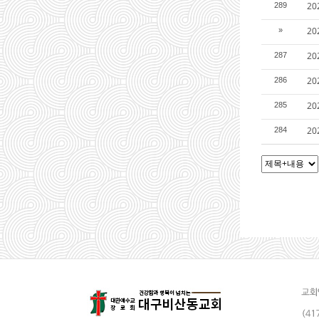
2
289
2
»
2
287
2
286
2
285
2
284