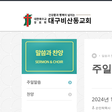
말씀과 
주일
2024년
손민락목사