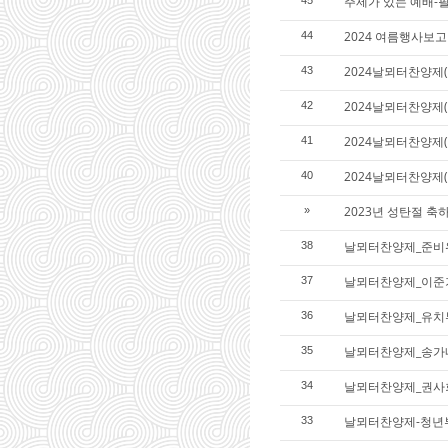
주제가 있는 예배-필
2024 여름행사보고
44
2024날뫼터찬양제(
43
2024날뫼터찬양제(
42
2024날뫼터찬양제
41
2024날뫼터찬양제
40
2023년 성탄절 축
»
날뫼터찬양제_준비
38
날뫼터찬양제_이준
37
날뫼터찬양제_유치
36
날뫼터찬양제_송가
35
날뫼터찬양제_권사
34
날뫼터찬양제-청년
33