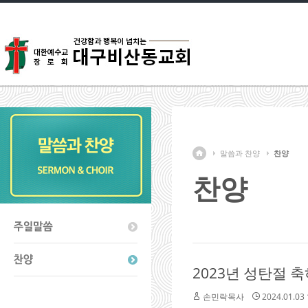
말씀과 찬양
찬양
찬양
2023년 성탄절 
손민락목사
2024.01.03