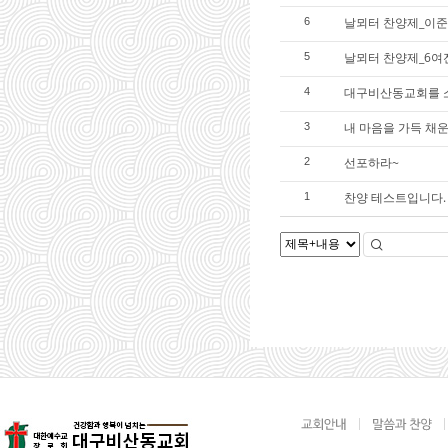
날뫼터 찬양제_이준
6
날뫼터 찬양제_6여
5
대구비산동교회를 
4
내 마음을 가득 채
3
선포하라~
2
찬양 테스트입니다.
1