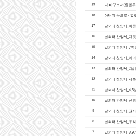
나 바꾸소서(할렐루
19
아버지 품으로 - 
18
날뫼터 찬양제_이종
17
날뫼터 찬양제_다윗
16
날뫼터 찬양제_7여
15
날뫼터 찬양제_웨이
14
날뫼터 찬양제_2남
13
날뫼터 찬양제_샤론
12
날뫼터 찬양제_4,5
11
날뫼터 찬양제_신명
10
날뫼터 찬양제_권
9
날뫼터 찬양제_우리
8
날뫼터 찬양제_8,9
7