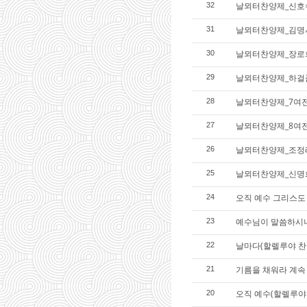
날뫼터찬양제_신호
32
날뫼터찬양제_김명
31
날뫼터찬양제_장로
30
날뫼터찬양제_하걸
29
날뫼터찬양제_7여
28
날뫼터찬양제_8여
27
날뫼터찬양제_조정
26
날뫼터찬양제_신명
25
오직 예수 그리스도 
24
예수님이 말씀하시
23
날마다(할렐루야 찬
22
기름을 채워라 계속
21
오직 예수(할렐루야
20