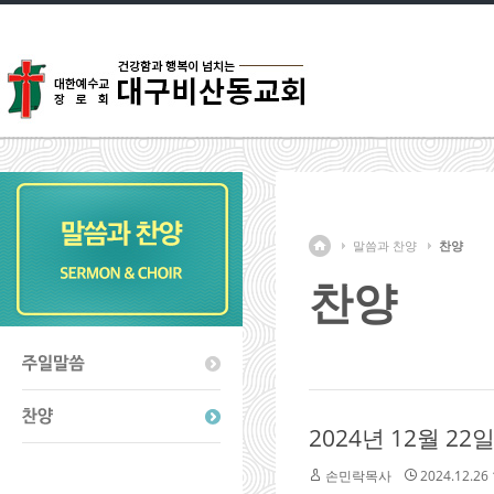
말씀과 찬양
찬양
찬양
2024년 12월 
손민락목사
2024.12.26