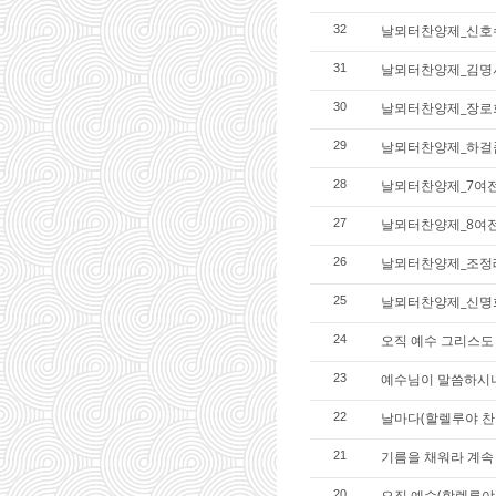
날뫼터찬양제_신호
32
날뫼터찬양제_김명
31
날뫼터찬양제_장로
30
날뫼터찬양제_하걸
29
날뫼터찬양제_7여
28
날뫼터찬양제_8여
27
날뫼터찬양제_조정
26
날뫼터찬양제_신명
25
오직 예수 그리스도 
24
예수님이 말씀하시
23
날마다(할렐루야 찬
22
기름을 채워라 계속
21
오직 예수(할렐루야
20