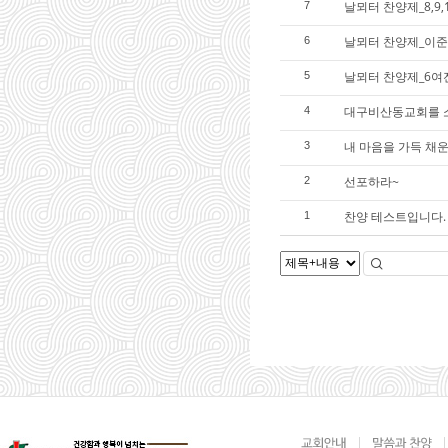
날뫼터 찬양제_8,9
7
날뫼터 찬양제_이준
6
날뫼터 찬양제_6여
5
대구비산동교회를 
4
내 마음을 가득 채
3
선포하라~
2
찬양 테스트입니다.
1