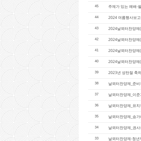
주제가 있는 예배-필
45
2024 여름행사보고
44
2024날뫼터찬양제(
43
2024날뫼터찬양제(
42
2024날뫼터찬양제
41
2024날뫼터찬양제
40
2023년 성탄절 축
39
날뫼터찬양제_준비
38
날뫼터찬양제_이준
37
날뫼터찬양제_유치
36
날뫼터찬양제_송가
35
날뫼터찬양제_권사
34
날뫼터찬양제-청년
33