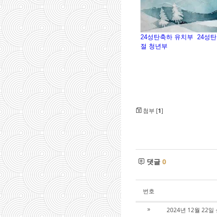
24성탄축하 유치부
24성
절 청년부
첨부 [
1
]
댓글
0
번호
2024년 12월 2
»