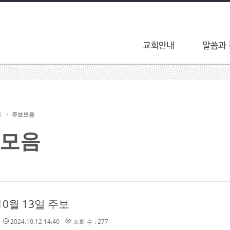
티
주보모음
모음
10월 13일 주보
2024.10.12 14:40
조회 수 : 277