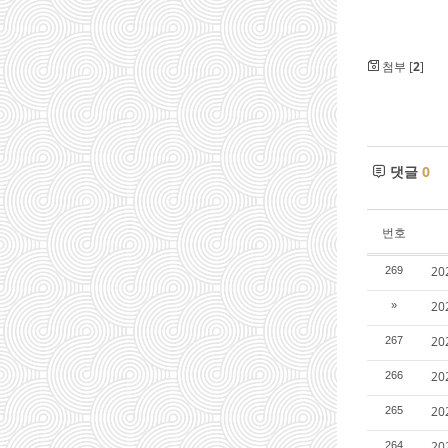
첨부 [
2
]
댓글
0
번호
2
269
20
»
20
267
20
266
20
265
20
264