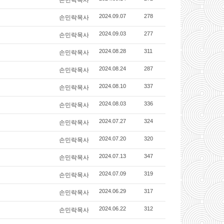
손민락목사
2024.09.07
278
손민락목사
2024.09.03
277
손민락목사
2024.08.28
311
손민락목사
2024.08.24
287
손민락목사
2024.08.10
337
손민락목사
2024.08.03
336
손민락목사
2024.07.27
324
손민락목사
2024.07.20
320
손민락목사
2024.07.13
347
손민락목사
2024.07.09
319
손민락목사
2024.06.29
317
손민락목사
2024.06.22
312