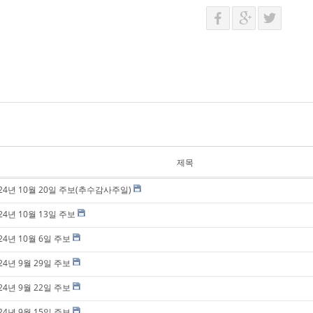
제목
024년 10월 20일 주보(추수감사주일)
24년 10월 13일 주보
24년 10월 6일 주보
24년 9월 29일 주보
24년 9월 22일 주보
24년 9월 15일 주보