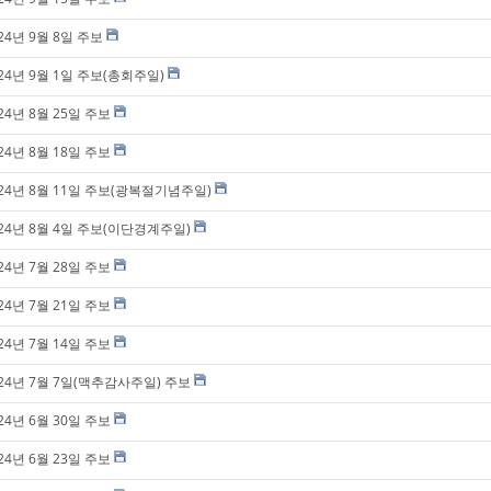
24년 9월 8일 주보
24년 9월 1일 주보(총회주일)
24년 8월 25일 주보
24년 8월 18일 주보
024년 8월 11일 주보(광복절기념주일)
024년 8월 4일 주보(이단경계주일)
24년 7월 28일 주보
24년 7월 21일 주보
24년 7월 14일 주보
024년 7월 7일(맥추감사주일) 주보
24년 6월 30일 주보
24년 6월 23일 주보