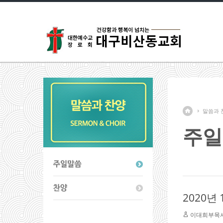
말씀과 
주일
2020년
이대희부목