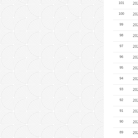
2
101
2
100
2
99
20
98
20
97
20
96
20
95
20
94
20
93
20
92
20
91
20
90
20
89