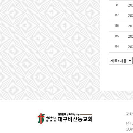
20
»
2
87
20
86
20
85
2
84