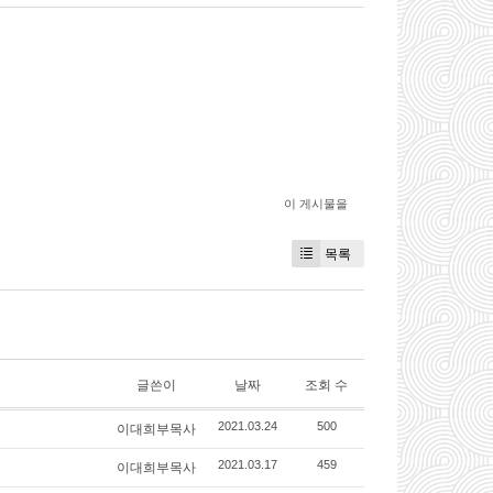
이 게시물을
목록
글쓴이
날짜
조회 수
이대희부목사
2021.03.24
500
이대희부목사
2021.03.17
459