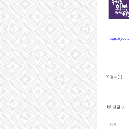
https://you
첨부 [
1
]
댓글
0
번호