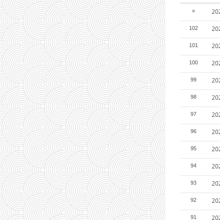
2
»
2
102
2
101
2
100
2
99
20
98
20
97
20
96
20
95
20
94
20
93
20
92
20
91