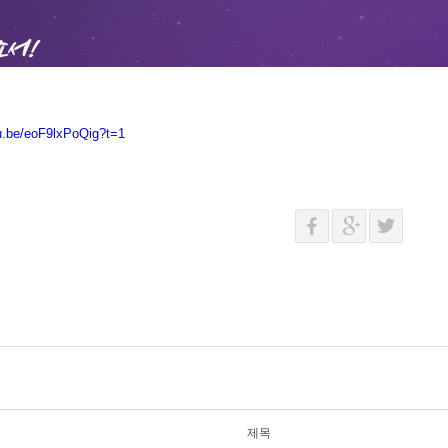
tu.be/eoF9lxPoQig?t=1
제목