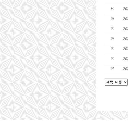
20
90
20
89
20
88
2
87
20
86
20
85
2
84