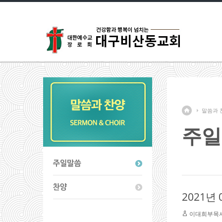
말씀과 
주일
2021년
이대희부목