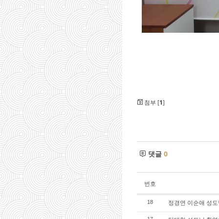
첨부 [
1
]
댓글
0
번호
정경연 이순애 성도님
18
17