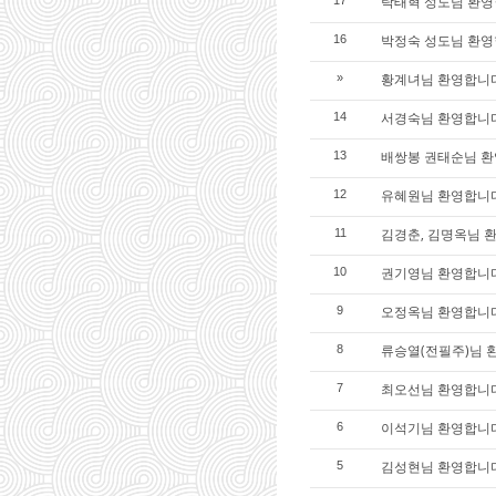
탁태혁 성도님 환영합
박정숙 성도님 환영합
16
황계녀님 환영합니
»
서경숙님 환영합니
14
배쌍봉 권태순님 환
13
유혜원님 환영합니
12
김경춘, 김명옥님 
11
권기영님 환영합니
10
오정옥님 환영합니
9
류승열(전필주)님 
8
최오선님 환영합니다
7
이석기님 환영합니
6
김성현님 환영합니다
5