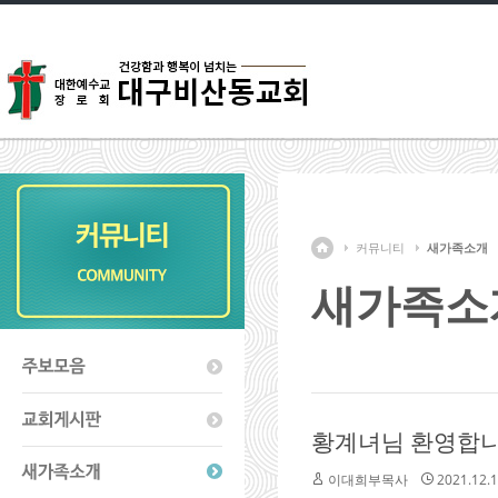
커뮤니티
새가족소개
새가족소
황계녀님 환영합니
이대희부목사
2021.12.1