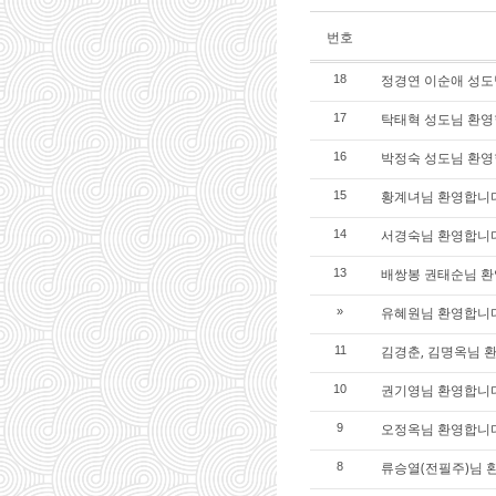
번호
정경연 이순애 성도님
18
탁태혁 성도님 환영합
17
박정숙 성도님 환영합
16
황계녀님 환영합니
15
서경숙님 환영합니
14
배쌍봉 권태순님 환
13
유혜원님 환영합니
»
김경춘, 김명옥님 
11
권기영님 환영합니
10
오정옥님 환영합니
9
류승열(전필주)님 
8