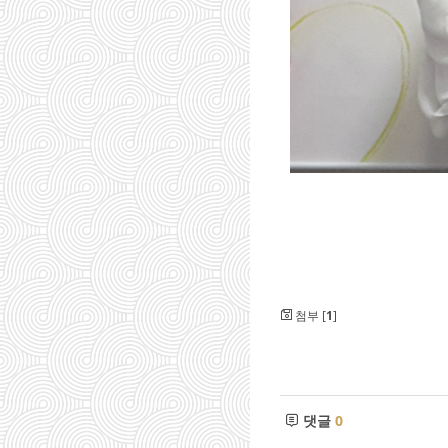
첨부 [
1
]
댓글
0