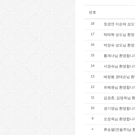
번호
정경연 이순애 성도님
18
탁태혁 성도님 환영합
17
박정숙 성도님 환영합
16
황계녀님 환영합니
15
서경숙님 환영합니
14
배쌍봉 권태순님 환
13
유혜원님 환영합니
12
김경춘, 김명옥님 
11
권기영님 환영합니
10
오정옥님 환영합니
9
류승열(전필주)님 
»