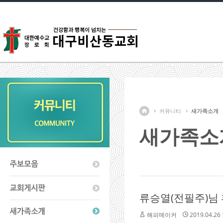
커뮤니티
새가족소개
새가족소
류승열(전필주)님
해피메이커
2019.04.26