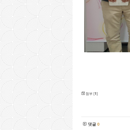
첨부 [
1
]
댓글
0